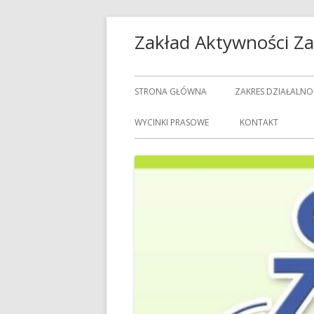
Przeskocz
Zakład Aktywności 
do
treści
Menu
STRONA GŁÓWNA
ZAKRES DZIAŁALNO
główne
USŁUGI GASTRON
WYCINKI PRASOWE
KONTAKT
USŁUGI GOSPODAR
USŁUGI PRALNICZE
CENNIK USŁUG
DOZORCY