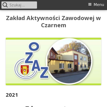
Szukaj:
Menu
Menu
główne
Przeskocz
Zakład Aktywności Zawodowej w
do
Czarnem
treści
2021