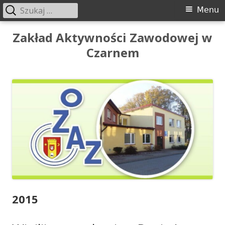
Szukaj:
Menu
Menu
główne
Przeskocz
Zakład Aktywności Zawodowej w
do
Czarnem
treści
2015