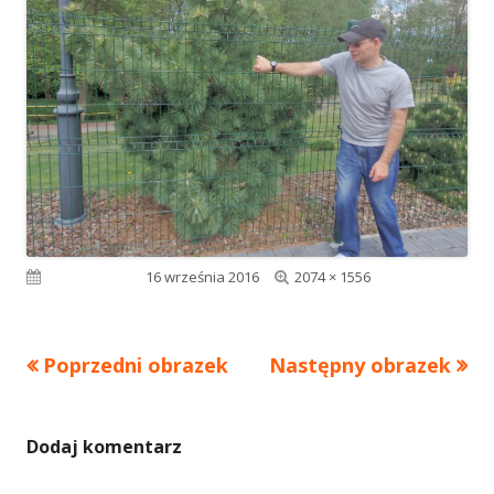
Pełny
Opublikowano
16 września 2016
2074 × 1556
rozmiar
Poprzedni obrazek
Następny obrazek
Dodaj komentarz