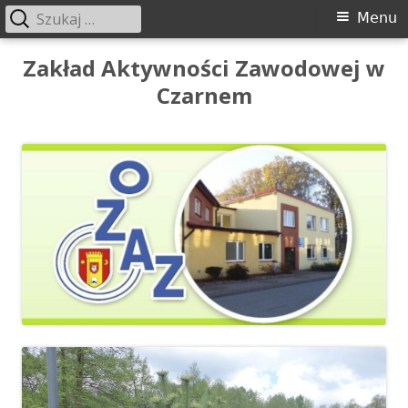
Szukaj:
Menu
Menu
główne
Przeskocz
Zakład Aktywności Zawodowej w
do
Czarnem
treści