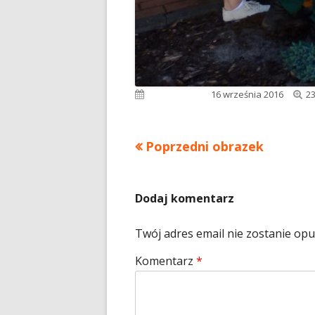
Pe
Opublikowano
16 września 2016
23
ro
Poprzedni obrazek
Dodaj komentarz
Twój adres email nie zostanie op
Komentarz
*