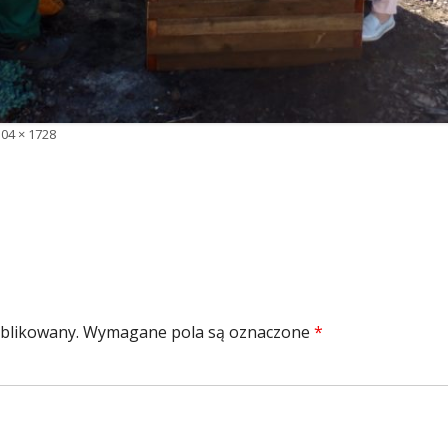
łny
04 × 1728
zmiar
ublikowany.
Wymagane pola są oznaczone
*