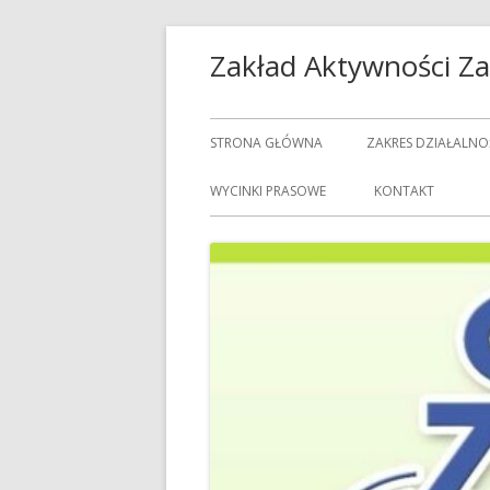
Przeskocz
Zakład Aktywności 
do
treści
Menu
STRONA GŁÓWNA
ZAKRES DZIAŁALNO
główne
USŁUGI GASTRON
WYCINKI PRASOWE
KONTAKT
USŁUGI GOSPODAR
USŁUGI PRALNICZE
CENNIK USŁUG
DOZORCY