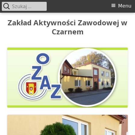
Szukaj:
Menu
Menu
główne
Przeskocz
Zakład Aktywności Zawodowej w
do
Czarnem
treści