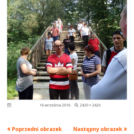
Pełny
Opublikowano
16 września 2016
2420 × 2420
rozmiar
Poprzedni obrazek
Następny obrazek