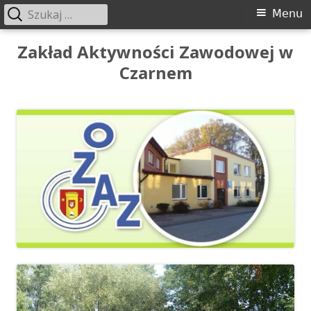
Szukaj:
Menu
Menu
główne
Przeskocz
Zakład Aktywności Zawodowej w
do
Czarnem
treści