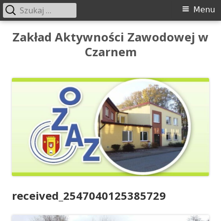
Szukaj:
Menu
Menu
główne
Przeskocz
Zakład Aktywności Zawodowej w
do
Czarnem
treści
received_2547040125385729