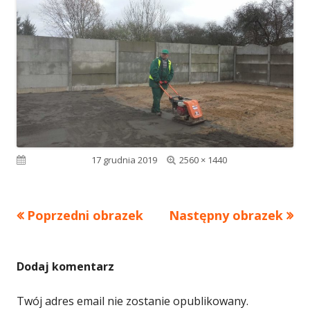
Pełny
Opublikowano
17 grudnia 2019
2560 × 1440
rozmiar
Poprzedni obrazek
Następny obrazek
Dodaj komentarz
Twój adres email nie zostanie opublikowany.