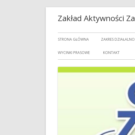
Przeskocz
Zakład Aktywności 
do
treści
Menu
STRONA GŁÓWNA
ZAKRES DZIAŁALNO
główne
USŁUGI GASTRON
WYCINKI PRASOWE
KONTAKT
USŁUGI GOSPODAR
USŁUGI PRALNICZE
CENNIK USŁUG
DOZORCY