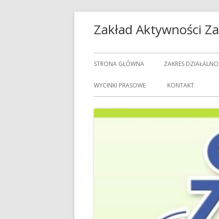
Przeskocz
Zakład Aktywności 
do
treści
Menu
STRONA GŁÓWNA
ZAKRES DZIAŁALNO
główne
USŁUGI GASTRON
WYCINKI PRASOWE
KONTAKT
USŁUGI GOSPODAR
USŁUGI PRALNICZE
CENNIK USŁUG
DOZORCY