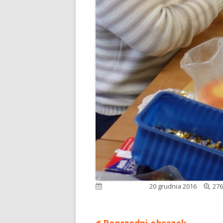
Peł
Opublikowano
20 grudnia 2016
276
roz