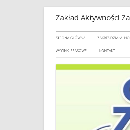
Przeskocz
Zakład Aktywności 
do
treści
Menu
STRONA GŁÓWNA
ZAKRES DZIAŁALNO
główne
USŁUGI GASTRON
WYCINKI PRASOWE
KONTAKT
USŁUGI GOSPODAR
USŁUGI PRALNICZE
CENNIK USŁUG
DOZORCY