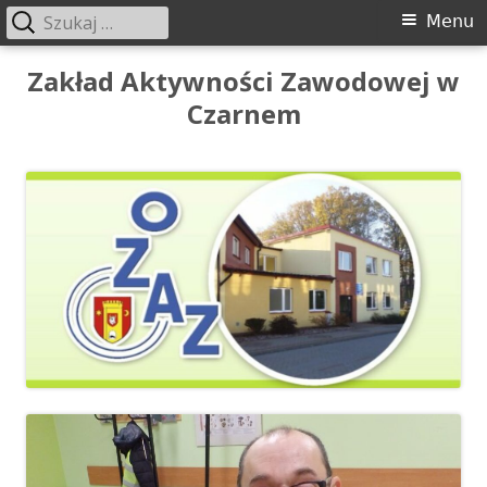
Szukaj:
Menu
Menu
główne
Przeskocz
Zakład Aktywności Zawodowej w
do
Czarnem
treści