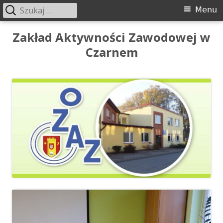
Szukaj:
Menu
Menu
główne
Przeskocz
Zakład Aktywności Zawodowej w
do
Czarnem
treści