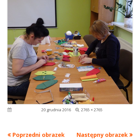
Pełny
Opublikowano
20 grudnia 2016
2765 × 2765
rozmiar
Poprzedni obrazek
Następny obrazek