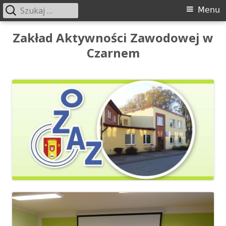
Szukaj:
Menu
Menu
główne
Przeskocz
Zakład Aktywności Zawodowej w
do
Czarnem
treści