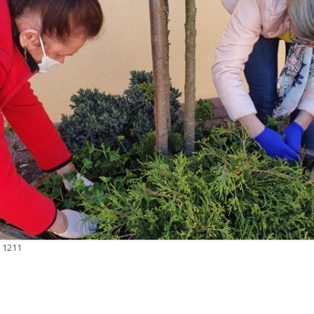
 1211
ar