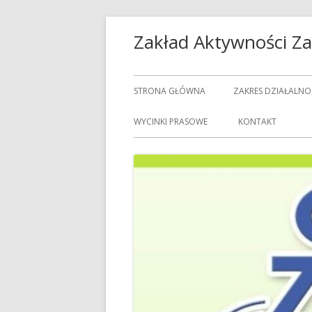
Przeskocz
Zakład Aktywności 
do
treści
Menu
STRONA GŁÓWNA
ZAKRES DZIAŁALNO
główne
USŁUGI GASTRON
WYCINKI PRASOWE
KONTAKT
USŁUGI GOSPODAR
USŁUGI PRALNICZE
CENNIK USŁUG
DOZORCY