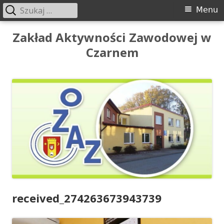
Szukaj:
Menu
Menu
główne
Przeskocz
Zakład Aktywności Zawodowej w
do
Czarnem
treści
received_274263673943739