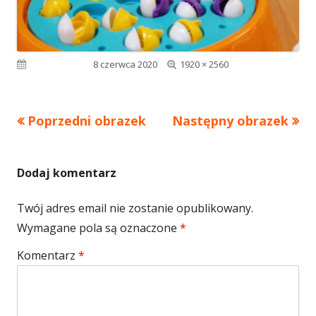
Pełny
Opublikowano
8 czerwca 2020
1920 × 2560
rozmiar
Poprzedni obrazek
Następny obrazek
Dodaj komentarz
Twój adres email nie zostanie opublikowany.
Wymagane pola są oznaczone
*
Komentarz
*