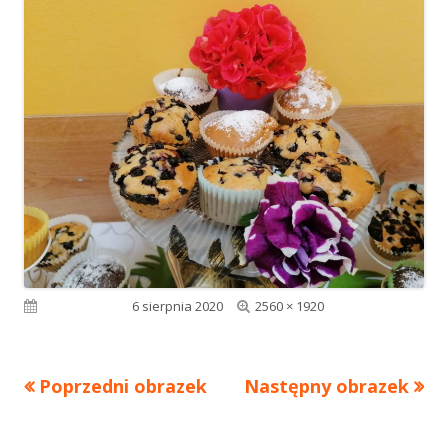
Pełny
Opublikowano
6 sierpnia 2020
2560 × 1920
rozmiar
Poprzedni obrazek
Następny obrazek