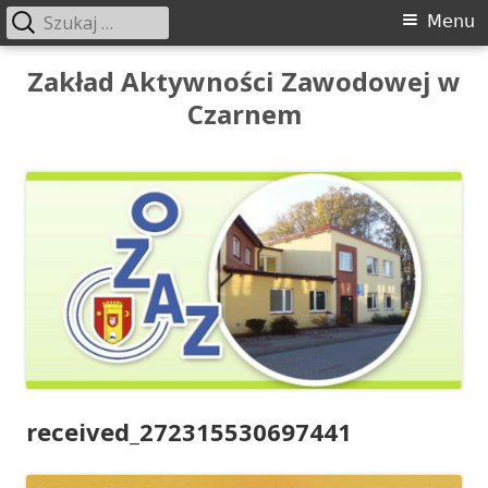
Szukaj:
Menu
Menu
główne
Przeskocz
Zakład Aktywności Zawodowej w
do
Czarnem
treści
received_272315530697441