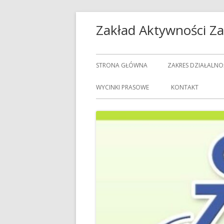
Przeskocz
Zakład Aktywności 
do
treści
Menu
STRONA GŁÓWNA
ZAKRES DZIAŁALNO
główne
USŁUGI GASTRON
WYCINKI PRASOWE
KONTAKT
USŁUGI GOSPODAR
USŁUGI PRALNICZE
CENNIK USŁUG
DOZORCY