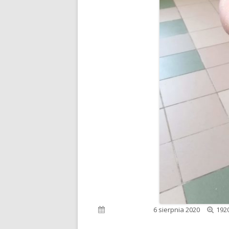
Peł
Opublikowano
6 sierpnia 2020
192
roz