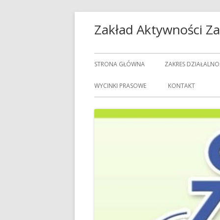
Przeskocz
Zakład Aktywności 
do
treści
Menu
STRONA GŁÓWNA
ZAKRES DZIAŁALNO
główne
USŁUGI GASTRON
WYCINKI PRASOWE
KONTAKT
USŁUGI GOSPODAR
USŁUGI PRALNICZE
CENNIK USŁUG
DOZORCY