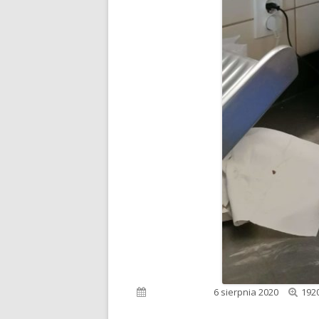
Peł
Opublikowano
6 sierpnia 2020
192
roz