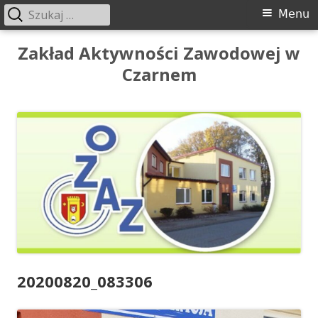
Szukaj:
Menu
Menu
główne
Przeskocz
Zakład Aktywności Zawodowej w
do
Czarnem
treści
20200820_083306