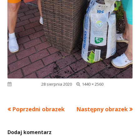
Pełny
Opublikowano
28 sierpnia 2020
1440 × 2560
rozmiar
Poprzedni obrazek
Następny obrazek
Dodaj komentarz