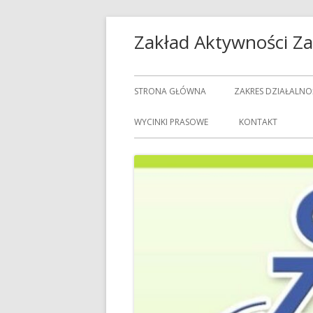
Przeskocz
Zakład Aktywności 
do
treści
Menu
STRONA GŁÓWNA
ZAKRES DZIAŁALNO
główne
USŁUGI GASTRON
WYCINKI PRASOWE
KONTAKT
USŁUGI GOSPODAR
USŁUGI PRALNICZE
CENNIK USŁUG
DOZORCY