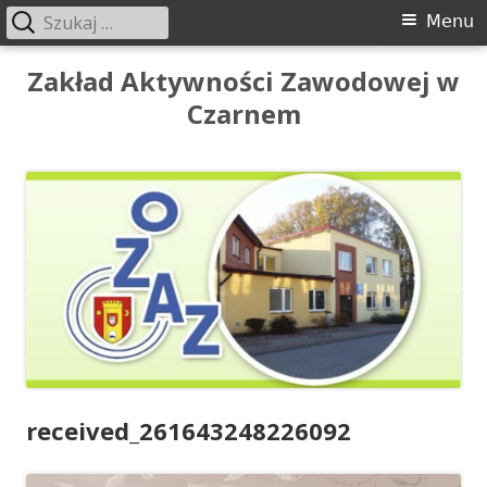
Szukaj:
Menu
Menu
główne
Przeskocz
Zakład Aktywności Zawodowej w
do
Czarnem
treści
received_261643248226092