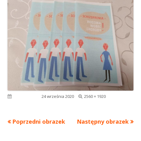
Pełny
Opublikowano
24 września 2020
2560 × 1920
rozmiar
Poprzedni obrazek
Następny obrazek