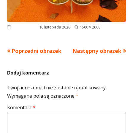
Pełny
Opublikowano
16 listopada 2020
1500 × 2000
rozmiar
Poprzedni obrazek
Następny obrazek
Dodaj komentarz
Twój adres email nie zostanie opublikowany.
Wymagane pola są oznaczone
*
Komentarz
*