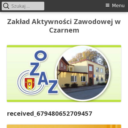
Szukaj:
Menu
Menu
główne
Przeskocz
Zakład Aktywności Zawodowej w
do
Czarnem
treści
received_679480652709457