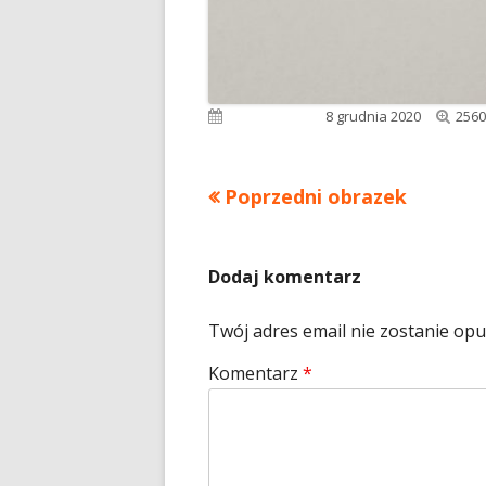
Pełn
Opublikowano
8 grudnia 2020
2560
rozm
Poprzedni obrazek
Dodaj komentarz
Twój adres email nie zostanie op
Komentarz
*