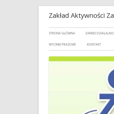
Przeskocz
Zakład Aktywności 
do
treści
Menu
STRONA GŁÓWNA
ZAKRES DZIAŁALNO
główne
USŁUGI GASTRON
WYCINKI PRASOWE
KONTAKT
USŁUGI GOSPODAR
USŁUGI PRALNICZE
CENNIK USŁUG
DOZORCY