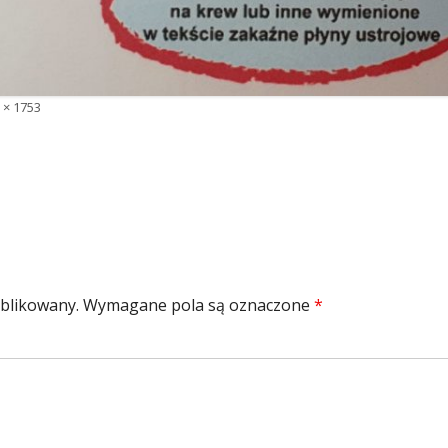
y
 × 1753
iar
ublikowany.
Wymagane pola są oznaczone
*