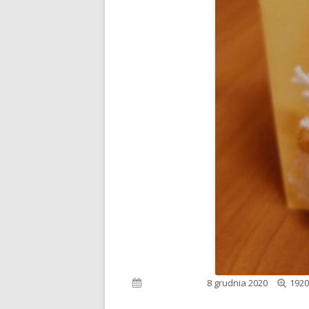
Pełn
Opublikowano
8 grudnia 2020
1920
rozm