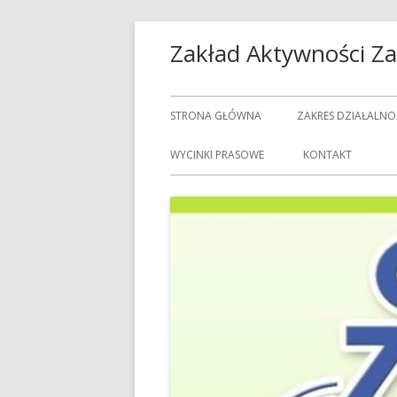
Przeskocz
Zakład Aktywności 
do
treści
Menu
STRONA GŁÓWNA
ZAKRES DZIAŁALNO
główne
USŁUGI GASTRON
WYCINKI PRASOWE
KONTAKT
USŁUGI GOSPODAR
USŁUGI PRALNICZE
CENNIK USŁUG
DOZORCY