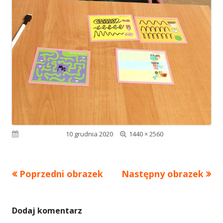
Pełny
Opublikowano
10 grudnia 2020
1440 × 2560
rozmiar
Poprzedni obrazek
Następny obrazek
Dodaj komentarz