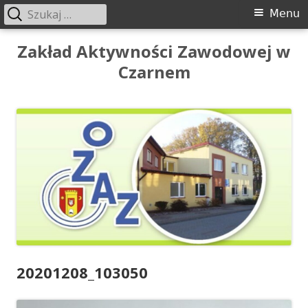
Szukaj:
Menu
Menu
główne
Przeskocz
Zakład Aktywności Zawodowej w
do
Czarnem
treści
20201208_103050