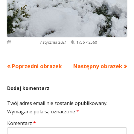
Pełny
Opublikowano
7 stycznia 2021
1756 × 2560
rozmiar
Poprzedni obrazek
Następny obrazek
Dodaj komentarz
Twój adres email nie zostanie opublikowany.
Wymagane pola są oznaczone
*
Komentarz
*