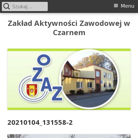
Szukaj:
Menu
Menu
główne
Przeskocz
Zakład Aktywności Zawodowej w
do
Czarnem
treści
20210104_131558-2