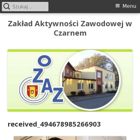
Szukaj:
Menu
Menu
główne
Przeskocz
Zakład Aktywności Zawodowej w
do
Czarnem
treści
received_494678985266903