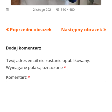
Pełny
Opublikowano
2 lutego 2021
360 × 480
rozmiar
Poprzedni obrazek
Następny obrazek
Dodaj komentarz
Twój adres email nie zostanie opublikowany.
Wymagane pola są oznaczone
*
Komentarz
*