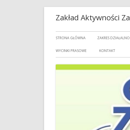
Przeskocz
Zakład Aktywności 
do
treści
Menu
STRONA GŁÓWNA
ZAKRES DZIAŁALNO
główne
USŁUGI GASTRON
WYCINKI PRASOWE
KONTAKT
USŁUGI GOSPODAR
USŁUGI PRALNICZE
CENNIK USŁUG
DOZORCY