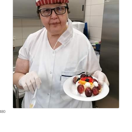
480
ar