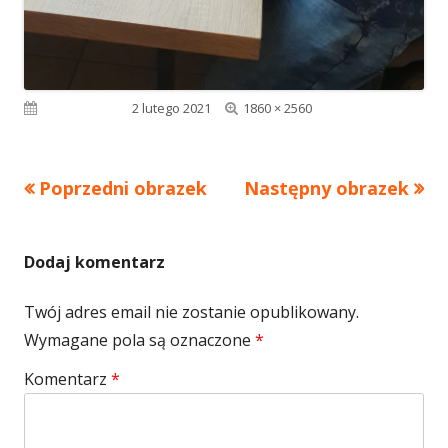
Pełny
Opublikowano
2 lutego 2021
1860 × 2560
rozmiar
Poprzedni obrazek
Następny obrazek
Dodaj komentarz
Twój adres email nie zostanie opublikowany.
Wymagane pola są oznaczone
*
Komentarz
*