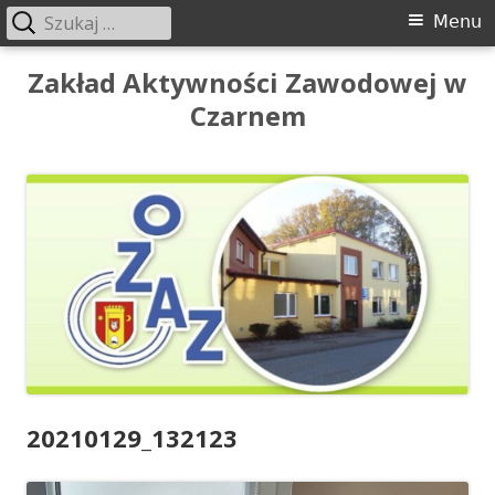
Szukaj:
Menu
Menu
główne
Przeskocz
Zakład Aktywności Zawodowej w
do
Czarnem
treści
20210129_132123