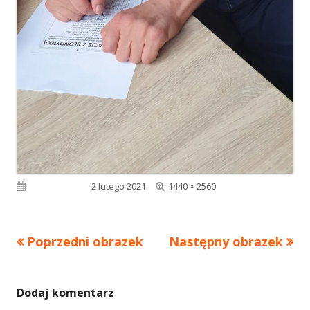
Pełny
Opublikowano
2 lutego 2021
1440 × 2560
rozmiar
Poprzedni obrazek
Następny obrazek
Dodaj komentarz