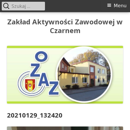
Szukaj:
Menu
Menu
główne
Przeskocz
Zakład Aktywności Zawodowej w
do
Czarnem
treści
20210129_132420