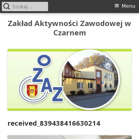
Szukaj:
Menu
Menu
główne
Przeskocz
Zakład Aktywności Zawodowej w
do
Czarnem
treści
received_839438416630214