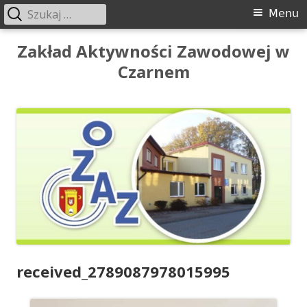
Szukaj:
Menu
Menu
główne
Przeskocz
Zakład Aktywności Zawodowej w
do
Czarnem
treści
received_2789087978015995