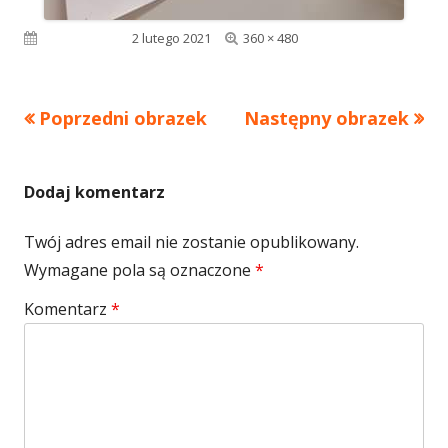
Pełny
Opublikowano
2 lutego 2021
360 × 480
rozmiar
Poprzedni obrazek
Następny obrazek
Dodaj komentarz
Twój adres email nie zostanie opublikowany.
Wymagane pola są oznaczone
*
Komentarz
*