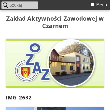
Szukaj:
Menu
Menu
główne
Przeskocz
Zakład Aktywności Zawodowej w
do
Czarnem
treści
IMG_2632