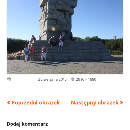
Pełny
Opublikowano
26 sierpnia 2015
2816 × 1880
rozmiar
Poprzedni obrazek
Następny obrazek
Dodaj komentarz