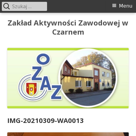
Szukaj:
Menu
Menu
główne
Przeskocz
Zakład Aktywności Zawodowej w
do
Czarnem
treści
IMG-20210309-WA0013