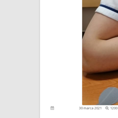
Pełn
Opublikowano
30 marca 2021
1200
rozm