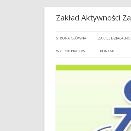
Przeskocz
Zakład Aktywności 
do
treści
Menu
STRONA GŁÓWNA
ZAKRES DZIAŁALNO
główne
USŁUGI GASTRON
WYCINKI PRASOWE
KONTAKT
USŁUGI GOSPODAR
USŁUGI PRALNICZE
CENNIK USŁUG
DOZORCY