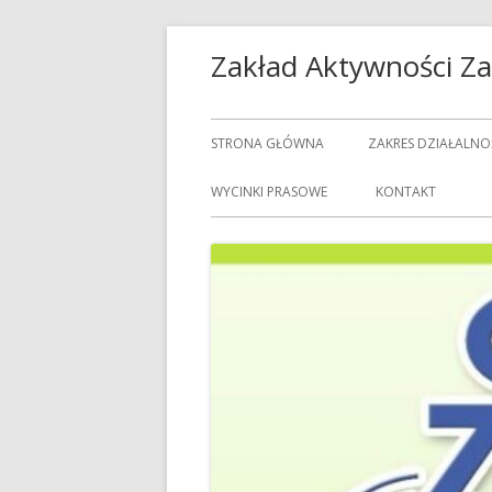
Przeskocz
Zakład Aktywności 
do
treści
Menu
STRONA GŁÓWNA
ZAKRES DZIAŁALNO
główne
USŁUGI GASTRON
WYCINKI PRASOWE
KONTAKT
USŁUGI GOSPODAR
USŁUGI PRALNICZE
CENNIK USŁUG
DOZORCY