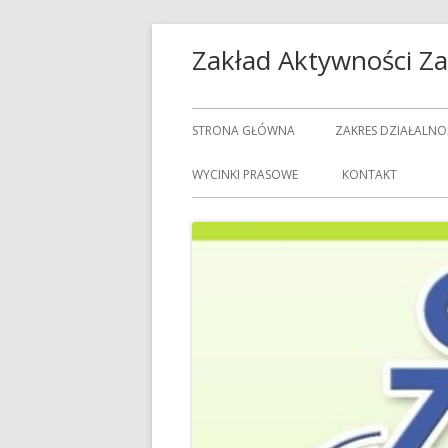
Przeskocz
Zakład Aktywności 
do
treści
Menu
STRONA GŁÓWNA
ZAKRES DZIAŁALNO
główne
USŁUGI GASTRON
WYCINKI PRASOWE
KONTAKT
USŁUGI GOSPODAR
USŁUGI PRALNICZE
CENNIK USŁUG
DOZORCY