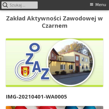
Szukaj:
Menu
Menu
główne
Przeskocz
Zakład Aktywności Zawodowej w
do
Czarnem
treści
IMG-20210401-WA0005