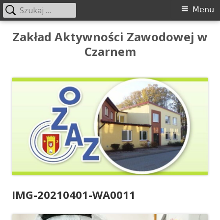
Szukaj:
Menu
Menu
główne
Przeskocz
Zakład Aktywności Zawodowej w
do
Czarnem
treści
IMG-20210401-WA0011