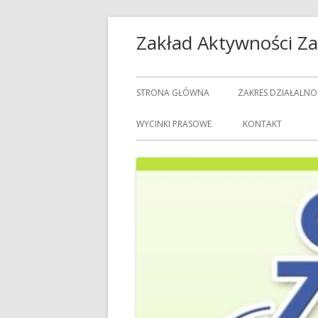
Przeskocz
Zakład Aktywności 
do
treści
Menu
STRONA GŁÓWNA
ZAKRES DZIAŁALNO
główne
USŁUGI GASTRON
WYCINKI PRASOWE
KONTAKT
USŁUGI GOSPODAR
USŁUGI PRALNICZE
CENNIK USŁUG
DOZORCY