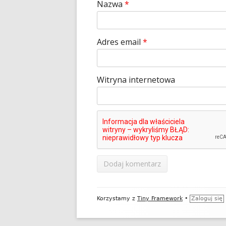
Nazwa
*
Adres email
*
Witryna internetowa
Zawartość
Korzystamy z
Tiny Framework
•
Zaloguj się
stopki