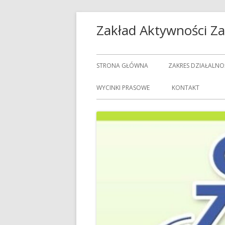
Przeskocz
Zakład Aktywności 
do
treści
Menu
STRONA GŁÓWNA
ZAKRES DZIAŁALNO
główne
USŁUGI GASTRON
WYCINKI PRASOWE
KONTAKT
USŁUGI GOSPODAR
USŁUGI PRALNICZE
CENNIK USŁUG
DOZORCY