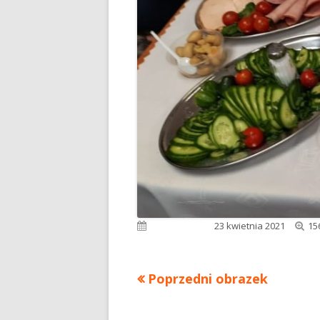
Pe
Opublikowano
23 kwietnia 2021
15
ro
Poprzedni obrazek