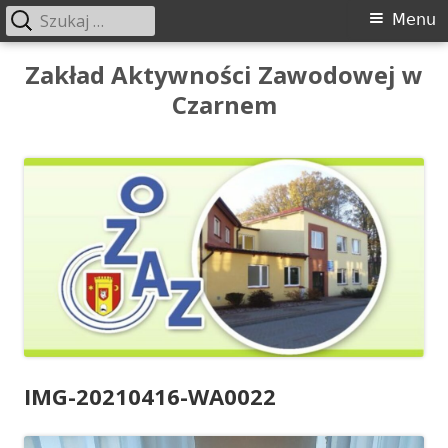
Szukaj:
Menu
Menu
główne
Przeskocz
Zakład Aktywności Zawodowej w
do
Czarnem
treści
IMG-20210416-WA0022