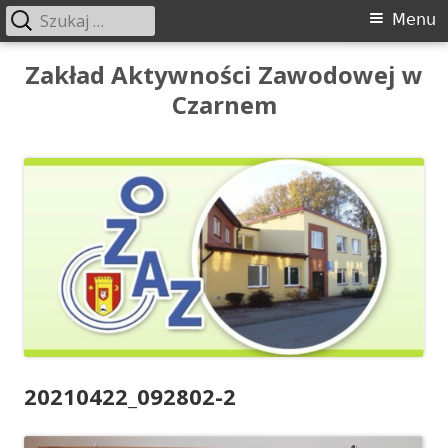
Szukaj:
Menu
Menu
główne
Przeskocz
Zakład Aktywności Zawodowej w
do
Czarnem
treści
20210422_092802-2