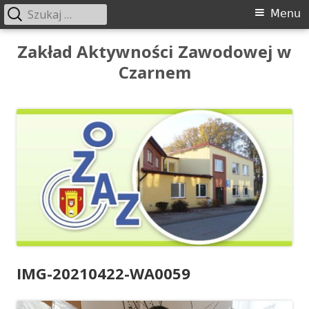
Szukaj:
Menu
Menu
główne
Przeskocz
Zakład Aktywności Zawodowej w
do
Czarnem
treści
IMG-20210422-WA0059