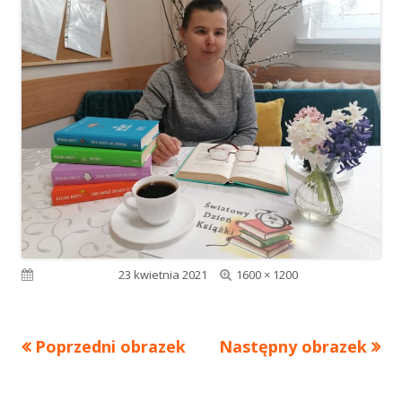
Pełny
Opublikowano
23 kwietnia 2021
1600 × 1200
rozmiar
Poprzedni obrazek
Następny obrazek