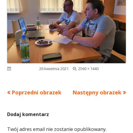
Pełny
Opublikowano
26 kwietnia 2021
2560 × 1440
rozmiar
Poprzedni obrazek
Następny obrazek
Dodaj komentarz
Twój adres email nie zostanie opublikowany.