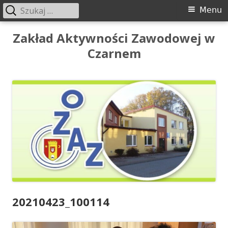
Szukaj:
Menu
Menu
główne
Przeskocz
Zakład Aktywności Zawodowej w
do
Czarnem
treści
20210423_100114