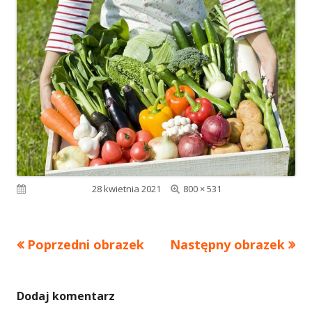
Pełny
Opublikowano
28 kwietnia 2021
800 × 531
rozmiar
Poprzedni obrazek
Następny obrazek
Dodaj komentarz