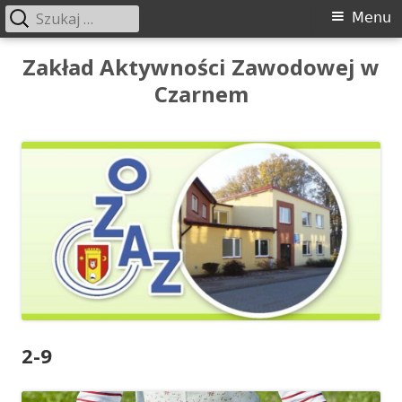
Szukaj:
Menu
Menu
główne
Przeskocz
Zakład Aktywności Zawodowej w
do
Czarnem
treści
2-9