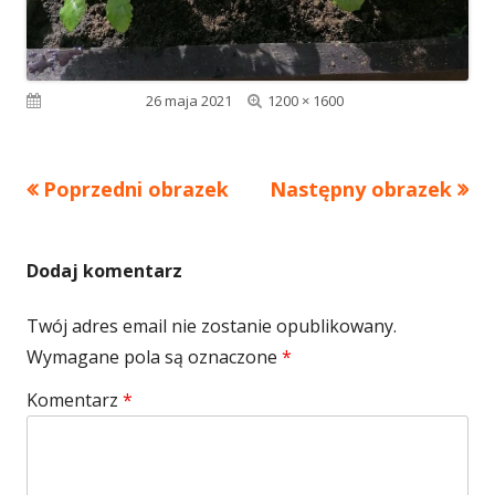
Pełny
Opublikowano
26 maja 2021
1200 × 1600
rozmiar
Poprzedni obrazek
Następny obrazek
Dodaj komentarz
Twój adres email nie zostanie opublikowany.
Wymagane pola są oznaczone
*
Komentarz
*