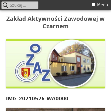
Szukaj:
Menu
Menu
główne
Przeskocz
Zakład Aktywności Zawodowej w
do
Czarnem
treści
IMG-20210526-WA0000