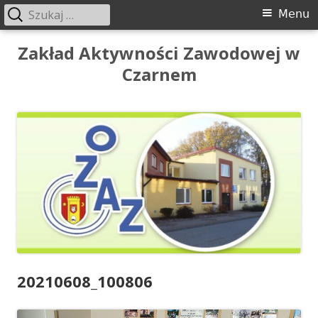
Szukaj:
Menu
Menu
główne
Przeskocz
Zakład Aktywności Zawodowej w
do
Czarnem
treści
20210608_100806