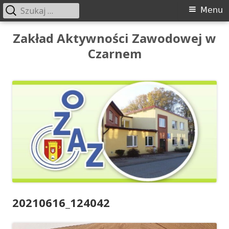
Szukaj:
Menu
Menu
główne
Przeskocz
Zakład Aktywności Zawodowej w
do
Czarnem
treści
20210616_124042